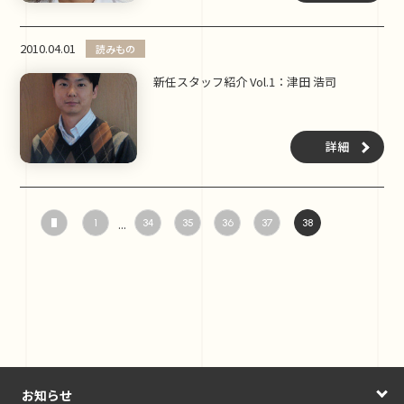
2010.04.01
読みもの
新任スタッフ紹介 Vol.1：津田 浩司
詳細
...
1
34
35
36
37
38
お知らせ