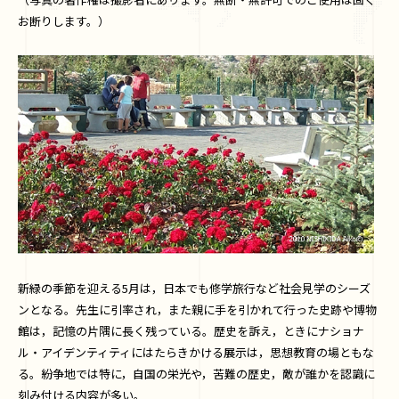
お断りします。）
新緑の季節を迎える5月は，日本でも修学旅行など社会見学のシーズ
ンとなる。先生に引率され，また親に手を引かれて行った史跡や博物
館は，記憶の片隅に長く残っている。歴史を訴え，ときにナショナ
ル・アイデンティティにはたらきかける展示は，思想教育の場ともな
る。紛争地では特に，自国の栄光や，苦難の歴史，敵が誰かを認識に
刻み付ける内容が多い。