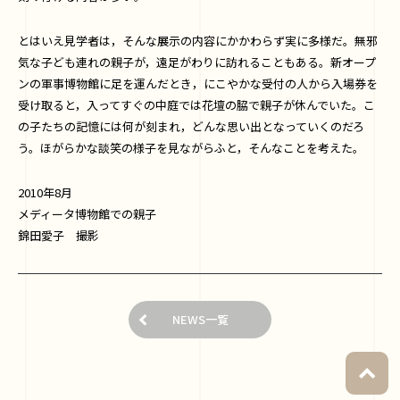
とはいえ見学者は，そんな展示の内容にかかわらず実に多様だ。無邪
気な子ども連れの親子が，遠足がわりに訪れることもある。新オープ
ンの軍事博物館に足を運んだとき，にこやかな受付の人から入場券を
受け取ると，入ってすぐの中庭では花壇の脇で親子が休んでいた。こ
の子たちの記憶には何が刻まれ，どんな思い出となっていくのだろ
う。ほがらかな談笑の様子を見ながらふと，そんなことを考えた。
2010年8月
メディータ博物館での親子
錦田愛子 撮影
NEWS一覧