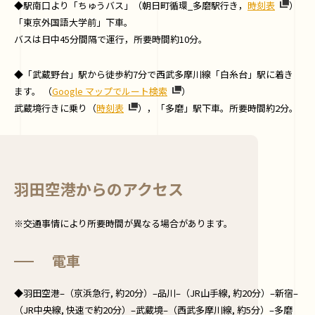
◆駅南口より「ちゅうバス」（朝日町循環_多磨駅行き，
時刻表
）
「東京外国語大学前」下車。
バスは日中45分間隔で運行，所要時間約10分。
◆「武蔵野台」駅から徒歩約7分で西武多摩川線「白糸台」駅に着き
ます。 （
Google マップでルート検索
）
武蔵境行きに乗り（
時刻表
），「多磨」駅下車。所要時間約2分。
羽田空港からのアクセス
※交通事情により所要時間が異なる場合があります。
電車
◆羽田空港–（京浜急行, 約20分）–品川–（JR山手線, 約20分）–新宿–
（JR中央線, 快速で約20分）–武蔵境–（西武多摩川線, 約5分）–多磨