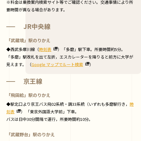
※料金は乗換案内検索サイト等でご確認ください。交通事情により所
要時間が異なる場合があります。
JR中央線
「武蔵境」駅のりかえ
◆西武多摩川線（
時刻表
）「多磨」駅下車。所要時間約5分。
「多磨」駅改札を出て左折，エスカレーターを降りると前方に大学が
見えます。 （
Google マップでルート検索
）
京王線
「飛田給」駅のりかえ
◆駅北口より京王バス飛02系統・調33系統（いずれも多磨駅行き，
時
刻表
） 「東京外国語大学前」下車。
バスは日中30分間隔で運行，所要時間約10分。
「武蔵野台」駅のりかえ