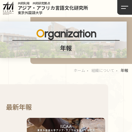
共同利用 共同研究拠点
アジア・アフリカ言語
文化研究所
東京外国語大学
Organization
年報
ホーム
組織について
年報
最新年報