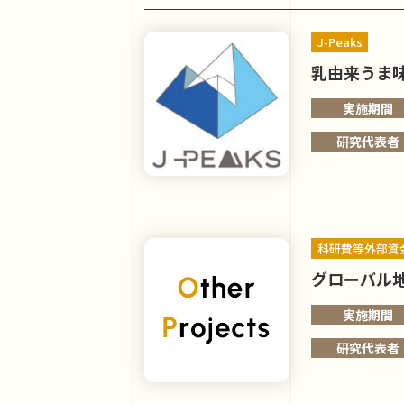
J-Peaks
乳由来うま
実施期間
研究代表者
科研費等外部資
グローバル地
実施期間
研究代表者