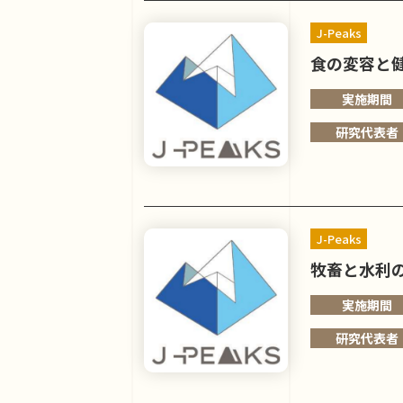
J-Peaks
食の変容と
実施期間
研究代表者
J-Peaks
牧畜と水利
実施期間
研究代表者