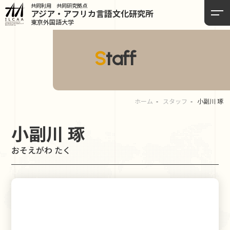
共同利用 共同研究拠点
アジア・アフリカ言語
文化研究所
東京外国語大学
Staff
ホーム
スタッフ
小副川 琢
小副川 琢
おそえがわ たく