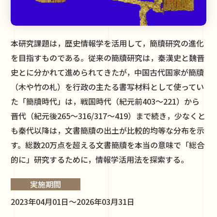
本研究課題は，歴史情報学を活用して，簡牘研究の進化
を目指すものである。従来の簡牘研究は，秦漢史と魏晋
史とに分かれて進められてきたが，中国古代国家が簡牘
（木や竹の札）を行政の主たる書写材料として使ってい
た「簡牘時代」は，戦国時代（紀元前403～221）から
晋代（紀元後265～316/317～419）まで続き，少なくと
も秦代以降は，文書簡牘の出土が比較的均等な分布を示
す。総数20万点を超える文書簡牘を本当の意味で「総合
的に」研究するために，情報学活用法を探索する。
実施期間
2023年04月01日～2026年03月31日