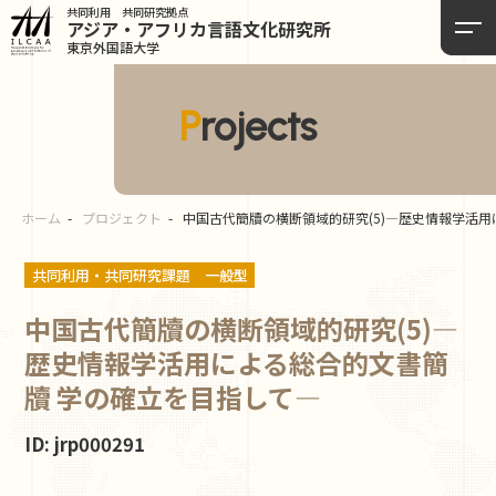
共同利用 共同研究拠点
アジア・アフリカ言語
文化研究所
東京外国語大学
Projects
ホーム
プロジェクト
中国古代簡牘の横断領域的研究(5)―歴史情報学活
共同利用・共同研究課題
一般型
中国古代簡牘の横断領域的研究(5)―
歴史情報学活用による総合的文書簡
牘 学の確立を目指して―
ID: jrp000291