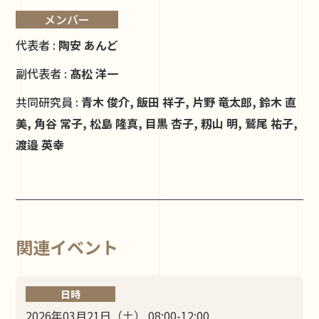
メンバー
代表者 :
陶安 あんど
副代表者 :
髙松 洋一
共同研究員 :
青木 俊介, 飯田 祥子, 片野 竜太郎, 鈴木 直
美, 角谷 常子, 松島 隆真, 目黒 杏子, 籾山 明, 鷲尾 祐子,
渡邉 英幸
関連イベント
日時
2026年03月21日（土） 08:00-12:00