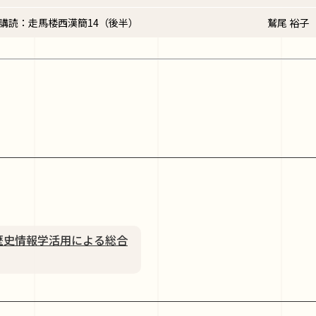
講読：走馬楼西漢簡14（後半）
鷲尾 裕子
歴史情報学活用による総合