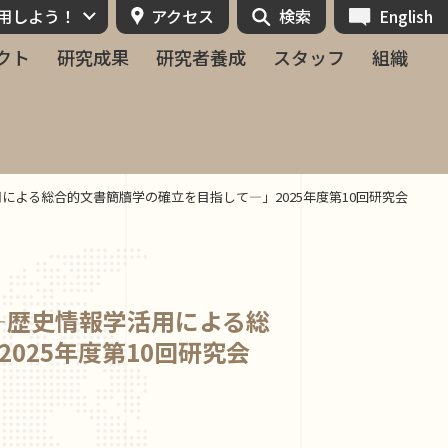
活用しよう！
アクセス
検索
English
クト
研究成果
研究者養成
スタッフ
組織
による総合的⽂書簡牘学の確⽴を⽬指して―」2025年度第10回研究会
―歴史情報学活⽤による総
025年度第10回研究会