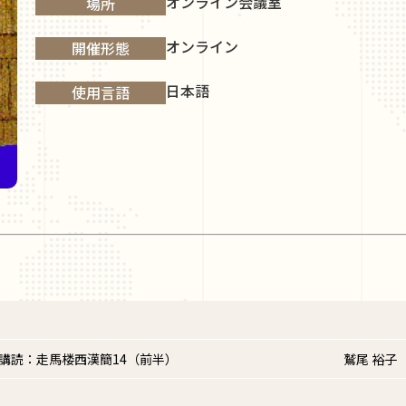
オンライン会議室
場所
オンライン
開催形態
日本語
使用言語
講読：走馬楼西漢簡14（前半）
鷲尾 裕子