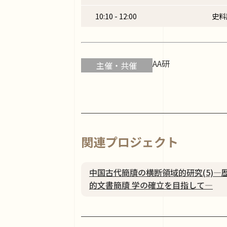
10:10 - 12:00
史料
AA研
主催・共催
関連プロジェクト
中国古代簡牘の横断領域的研究(5)―
的文書簡牘 学の確立を目指して―