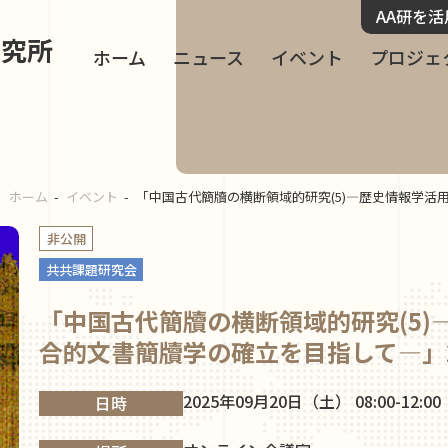
AA研を
研究所
ホーム
ニュース
イベント
プロジェ
ホーム
イベント
「中国古代簡牘の横断領域的研究(5)―歴史情報学活⽤
非公開
共共課題研究会
「中国古代簡牘の横断領域的研究(5)
合的⽂書簡牘学の確⽴を⽬指して―」2
2025年09月20日（土） 08:00-12:00
日時