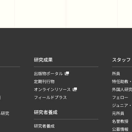
研究成果
スタッフ
出版物ポータル
所員
定期刊行物
特任助教
オンラインリソース
外国人研
題
フィールドプラス
フェロー
ジュニア
研究者養成
る研究
元所員
名誉教授
研究者養成
公募情報