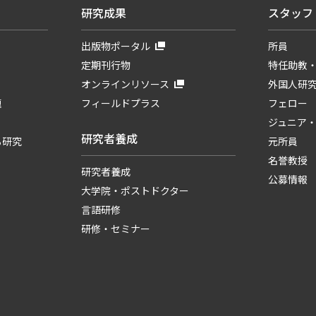
研究成果
スタッフ
出版物ポータル
所員
定期刊行物
特任助教
オンラインリソース
外国人研
題
フィールドプラス
フェロー
ジュニア
研究者養成
る研究
元所員
名誉教授
研究者養成
公募情報
大学院・ポストドクター
言語研修
研修・セミナー