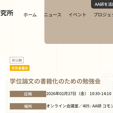
AA研を
研究所
ホーム
ニュース
イベント
プロジェ
非公開
研究者養成
学位論文の書籍化のための勉強会
2026年02月27日（金） 10:30-14:10
日時
オンライン会議室／405 : AA研 コ
場所