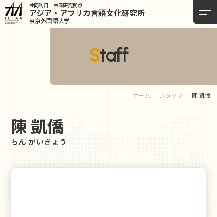
共同利用 共同研究拠点
アジア・アフリカ言語
文化研究所
東京外国語大学
Staff
ホーム
スタッフ
陳 凱僑
陳 凱僑
ちん がいきょう