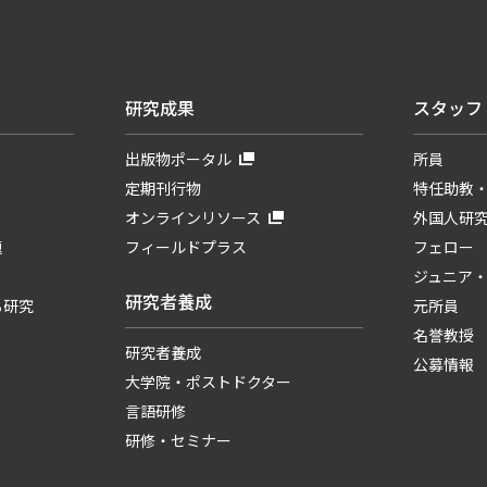
研究成果
スタッフ
出版物ポータル
所員
定期刊行物
特任助教
オンラインリソース
外国人研
題
フィールドプラス
フェロー
ジュニア
研究者養成
る研究
元所員
名誉教授
研究者養成
公募情報
大学院・ポストドクター
言語研修
研修・セミナー