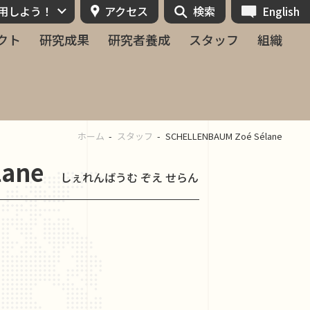
活用しよう！
アクセス
検索
English
クト
研究成果
研究者養成
スタッフ
組織
ホーム
スタッフ
SCHELLENBAUM Zoé Sélane
lane
しぇれんばうむ ぞえ せらん