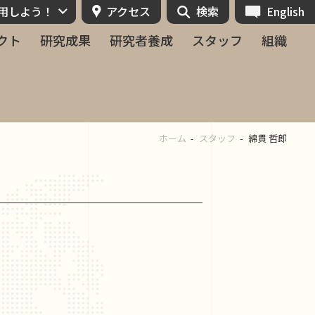
活用しよう！
アクセス
検索
English
クト
研究成果
研究者養成
スタッフ
組織
ホーム
スタッフ
綿貫 哲郎