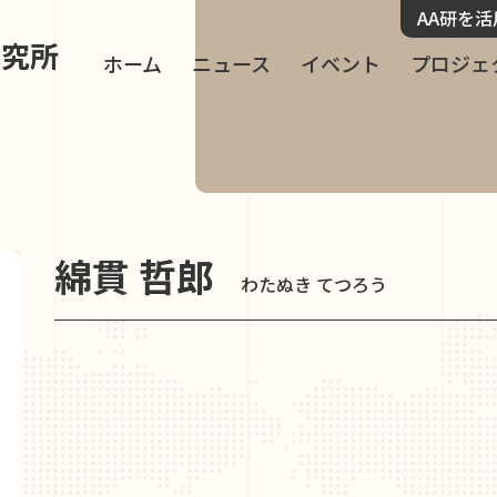
AA研を
研究所
ホーム
ニュース
イベント
プロジェ
綿貫 哲郎
わたぬき てつろう