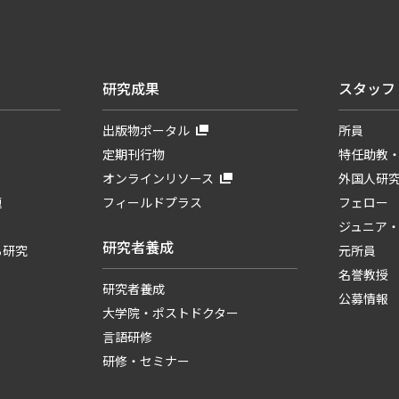
研究成果
スタッフ
出版物ポータル
所員
定期刊行物
特任助教
オンラインリソース
外国人研
題
フィールドプラス
フェロー
ジュニア
研究者養成
る研究
元所員
名誉教授
研究者養成
公募情報
大学院・ポストドクター
言語研修
研修・セミナー