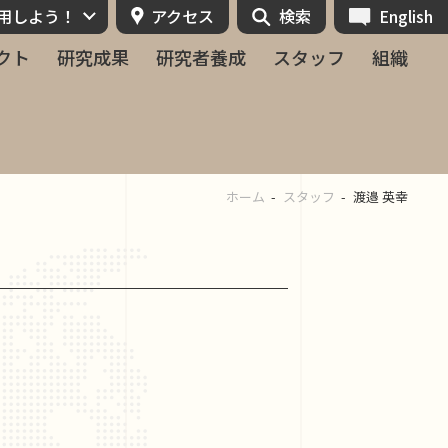
活用しよう！
アクセス
検索
English
クト
研究成果
研究者養成
スタッフ
組織
ホーム
スタッフ
渡邉 英幸