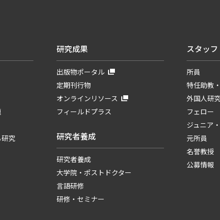
研究成果
スタッフ
出版物ポータル
所員
定期刊行物
特任助教
オンラインリソース
外国人研
題
フィールドプラス
フェロー
ジュニア
研究者養成
る研究
元所員
名誉教授
研究者養成
公募情報
大学院・ポストドクター
言語研修
研修・セミナー