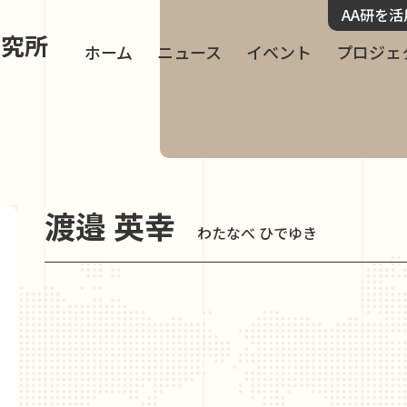
AA研を
研究所
ホーム
ニュース
イベント
プロジェ
渡邉 英幸
わたなべ ひでゆき