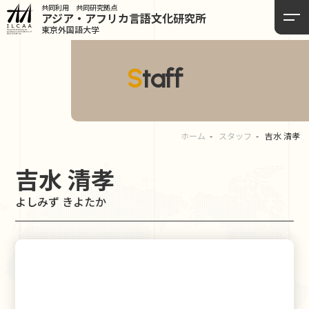
共同利用 共同研究拠点
アジア・アフリカ言語
文化研究所
東京外国語大学
Staff
ホーム
スタッフ
吉水 清孝
吉水 清孝
よしみず きよたか