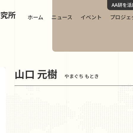
AA研を
研究所
ホーム
ニュース
イベント
プロジェ
山口 元樹
やまぐち もとき