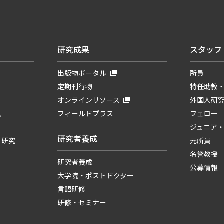
研究成果
スタッフ
出版物ポータル
所員
定期刊行物
特任助教
オンラインリソース
外国人研
題
フィールドプラス
フェロー
ジュニア
研究者養成
る研究
元所員
名誉教授
研究者養成
公募情報
大学院・ポストドクター
言語研修
研修・セミナー