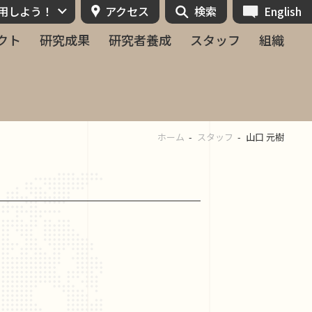
活用しよう！
アクセス
検索
English
クト
研究成果
研究者養成
スタッフ
組織
ホーム
スタッフ
山口 元樹