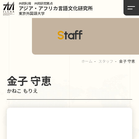
共同利用 共同研究拠点
アジア・アフリカ言語
文化研究所
東京外国語大学
Staff
ホーム
スタッフ
金子 守恵
金子 守恵
かねこ もりえ