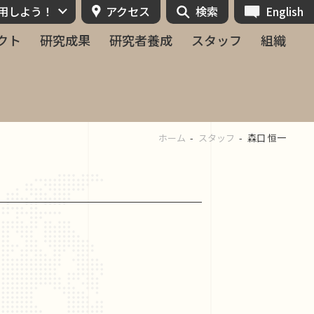
活用しよう！
アクセス
検索
English
クト
研究成果
研究者養成
スタッフ
組織
ホーム
スタッフ
森口 恒一