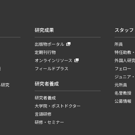
研究成果
スタッフ
出版物ポータル
所員
定期刊行物
特任助教
オンラインリソース
外国人研
題
フィールドプラス
フェロー
ジュニア
研究者養成
る研究
元所員
名誉教授
研究者養成
公募情報
大学院・ポストドクター
言語研修
研修・セミナー