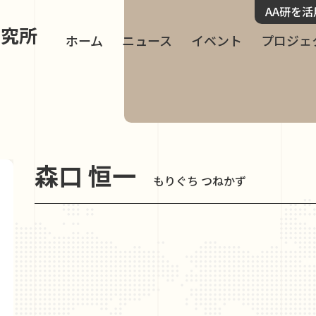
AA研を
研究所
ホーム
ニュース
イベント
プロジェ
森口 恒一
もりぐち つねかず