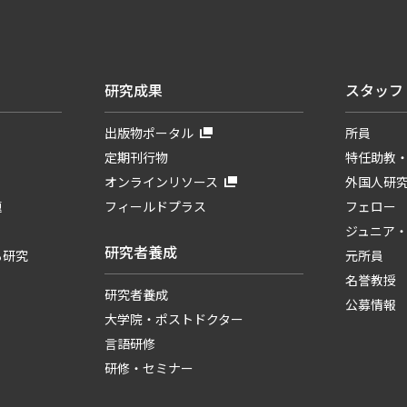
研究成果
スタッフ
出版物ポータル
所員
定期刊行物
特任助教
オンラインリソース
外国人研
題
フィールドプラス
フェロー
ジュニア
研究者養成
る研究
元所員
名誉教授
研究者養成
公募情報
大学院・ポストドクター
言語研修
研修・セミナー