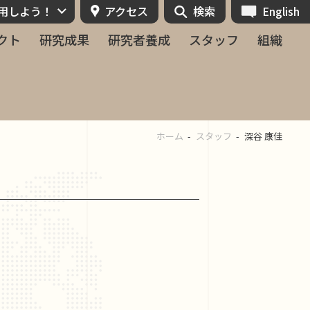
活用しよう！
アクセス
検索
English
クト
研究成果
研究者養成
スタッフ
組織
ホーム
スタッフ
深谷 康佳