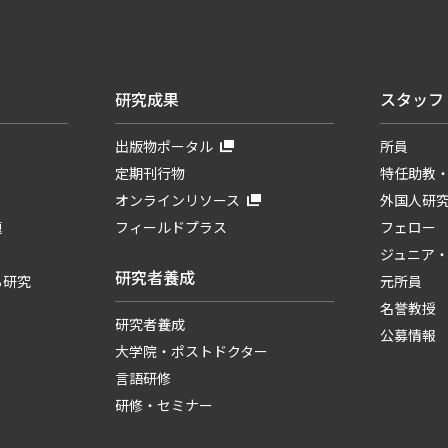
研究成果
スタッフ
出版物ポータル
所員
定期刊行物
特任助教
オンラインリソース
外国人研
題
フィールドプラス
フェロー
ジュニア
研究者養成
る研究
元所員
名誉教授
研究者養成
公募情報
大学院・ポストドクター
言語研修
研修・セミナー