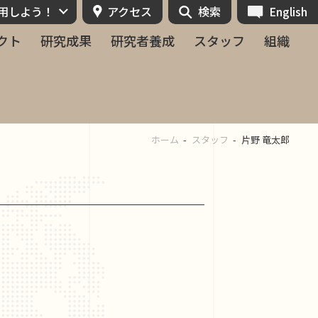
活用しよう！
アクセス
検索
English
クト
研究成果
研究者養成
スタッフ
組織
ホーム
スタッフ
片野 竜太郎