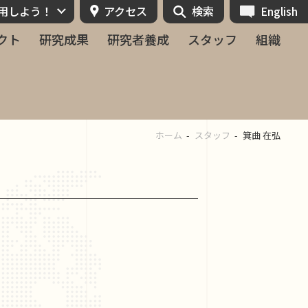
活用しよう！
アクセス
検索
English
クト
研究成果
研究者養成
スタッフ
組織
ホーム
スタッフ
箕曲 在弘