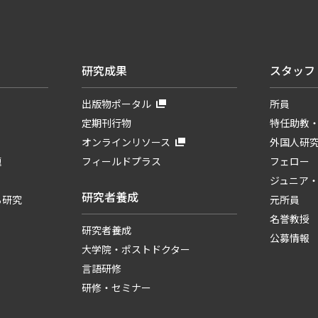
研究成果
スタッフ
出版物ポータル
所員
定期刊行物
特任助教
オンラインリソース
外国人研
題
フィールドプラス
フェロー
ジュニア
研究者養成
る研究
元所員
名誉教授
研究者養成
公募情報
大学院・ポストドクター
言語研修
研修・セミナー