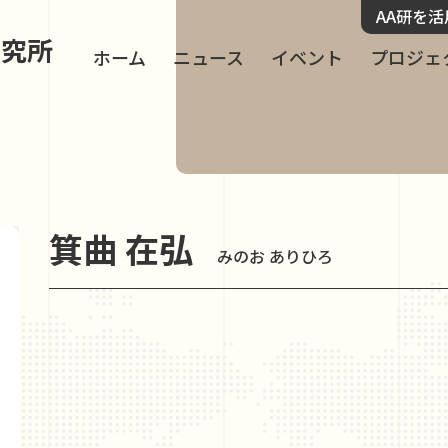
AA研を
研究所
ホーム
ニュース
イベント
プロジェ
箕曲 在弘
みのお ありひろ