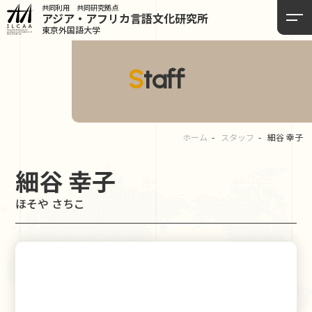
共同利用 共同研究拠点
アジア・アフリカ言語
文化研究所
東京外国語大学
Staff
ホーム
スタッフ
細谷 幸子
細谷 幸子
ほそや さちこ