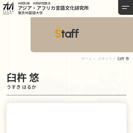
共同利用 共同研究拠点
アジア・アフリカ言語
文化研究所
東京外国語大学
Staff
ホーム
スタッフ
臼杵 悠
臼杵 悠
うすき はるか