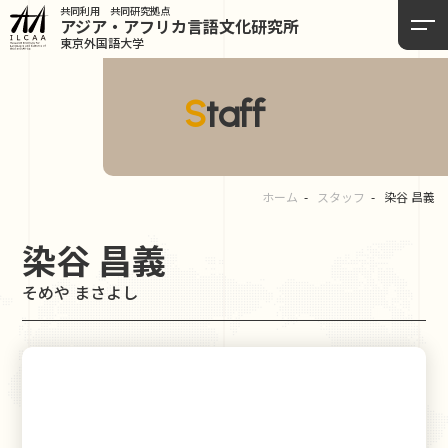
共同利用 共同研究拠点
アジア・アフリカ言語
文化研究所
東京外国語大学
Staff
ホーム
スタッフ
染谷 昌義
染谷 昌義
そめや まさよし