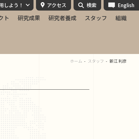
活用しよう！
アクセス
検索
English
クト
研究成果
研究者養成
スタッフ
組織
ホーム
スタッフ
新江 利彦