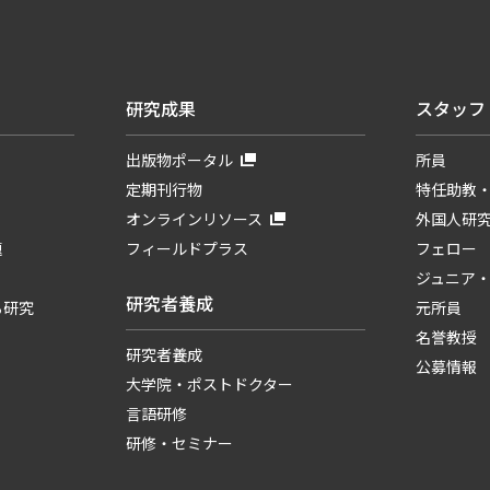
研究成果
スタッフ
出版物ポータル
所員
定期刊行物
特任助教
オンラインリソース
外国人研
題
フィールドプラス
フェロー
ジュニア
研究者養成
る研究
元所員
名誉教授
研究者養成
公募情報
大学院・ポストドクター
言語研修
研修・セミナー