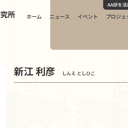
AA研を
研究所
ホーム
ニュース
イベント
プロジェ
新江 利彦
しんえ としひこ