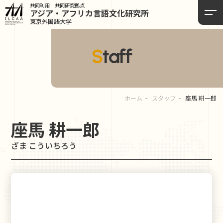
共同利用 共同研究拠点
アジア・アフリカ言語
文化研究所
東京外国語大学
Staff
ホーム
スタッフ
座馬 耕一郎
座馬 耕一郎
ざま こういちろう