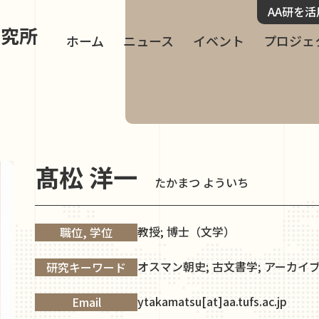
AA研を
研究所
ホーム
ニュース
イベント
プロジェ
髙松 洋一
たかまつ よういち
教授; 博士（文学）
職位, 学位
オスマン朝史; 古文書学; アーカイ
研究キーワード
ytakamatsu[at]aa.tufs.ac.jp
Email