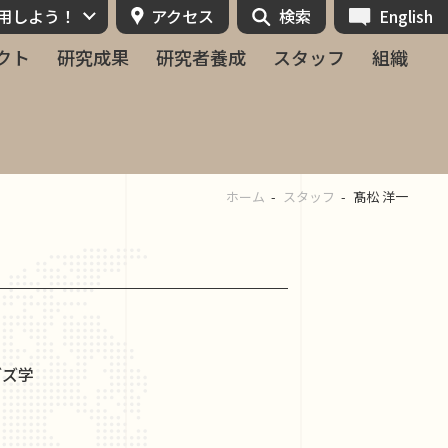
活用しよう！
アクセス
検索
English
クト
研究成果
研究者養成
スタッフ
組織
ホーム
スタッフ
髙松 洋一
ブズ学