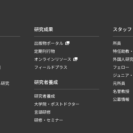
研究成果
スタッフ
出版物ポータル
所員
定期刊行物
特任助教
オンラインリソース
外国人研
題
フィールドプラス
フェロー
ジュニア
研究者養成
る研究
元所員
名誉教授
研究者養成
公募情報
大学院・ポストドクター
言語研修
研修・セミナー