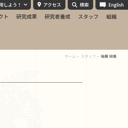
活用しよう！
アクセス
検索
English
クト
研究成果
研究者養成
スタッフ
組織
ホーム
スタッフ
後藤 絵美