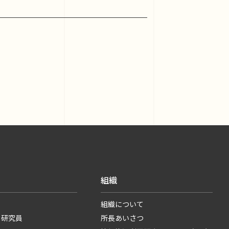
組織
組織について
・研究員
所長あいさつ