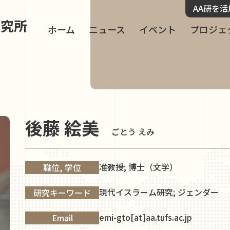
AA研を
研究所
ホーム
ニュース
イベント
プロジェ
後藤 絵美
ごとう えみ
准教授; 博士（文学）
職位, 学位
現代イスラーム研究; ジェンダー
研究キーワード
emi-gto[at]aa.tufs.ac.jp
Email