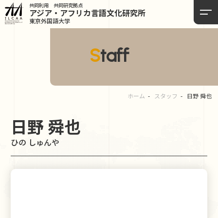
共同利用 共同研究拠点
アジア・アフリカ言語
文化研究所
東京外国語大学
Staff
ホーム
スタッフ
日野 舜也
日野 舜也
ひの しゅんや