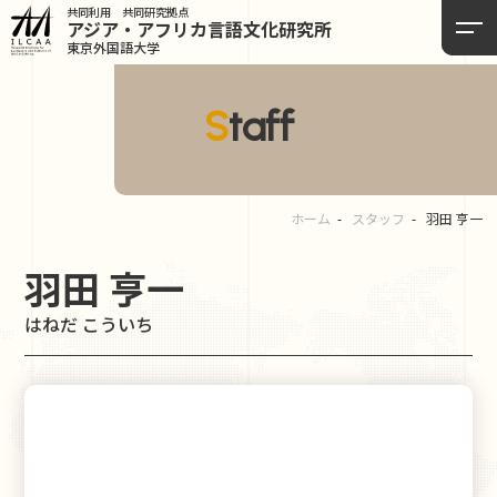
共同利用 共同研究拠点
アジア・アフリカ言語
文化研究所
東京外国語大学
Staff
ホーム
スタッフ
羽田 亨一
羽田 亨一
はねだ こういち