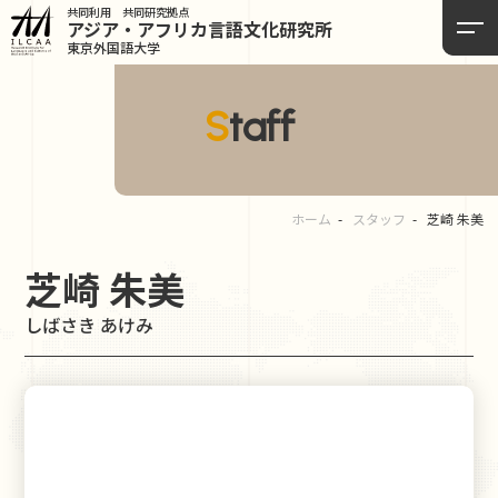
共同利用 共同研究拠点
アジア・アフリカ言語
文化研究所
東京外国語大学
Staff
ホーム
スタッフ
芝崎 朱美
芝崎 朱美
しばさき あけみ