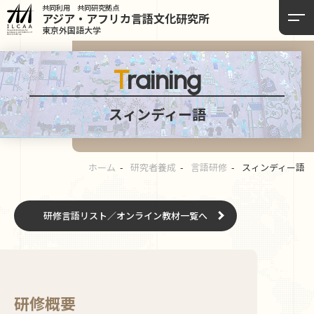
共同利用 共同研究拠点
アジア・アフリカ言語
文化研究所
東京外国語大学
Training
スィンディー語
ホーム
研究者養成
言語研修
スィンディー語
研修言語リスト／オンライン教材一覧へ
研修概要