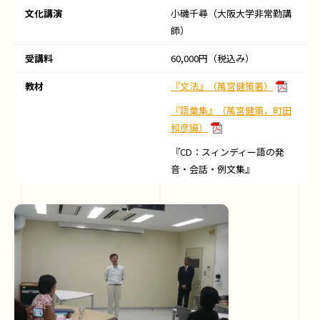
文化講演
小磯千尋（大阪大学非常勤講
師）
受講料
60,000円（税込み）
教材
『文法』（萬宮健策著）
『語彙集』（萬宮健策，町田
和彦編）
『CD：スィンディー語の発
音・会話・例文集』