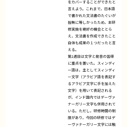
をカバーすることができたと
言えよう。これまで，日本語
で書かれた文法書のたぐいが
皆無に等しかったため，本研
修実施を絶好の機会ととら
え，文法書を作成できたこと
自体も成果の１つだったと言
える。
第1週目は文字と発音の習得
に重点を置いた。スィンディ
ー語は，主としてスィンディ
ー文字（アラビア語を表記す
るアラビア文字に手を加えた
文字）を用いて表記される
が，インド国内ではデーヴァ
ナーガリー文字も併用されて
いる。ただし，研修時間の制
限があり，今回の研修ではデ
ーヴァナーガリー文字には触