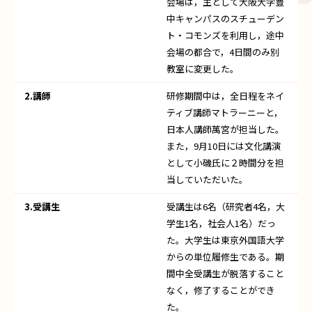
会場は，主として大阪大学豊
中キャンパスのスチューデン
ト・コモンズを利用し，途中
会場の都合で，4日間のみ別
教室に変更した。
2.講師
研修期間中は，全日程をネイ
ティブ講師マトラーニーと，
日本人講師萬宮が担当した。
また，9月10日には文化講演
として小磯氏に２時間分を担
当していただいた。
3.受講生
受講生は6名（研究者4名，大
学生1名，社会人1名）だっ
た。大学生は東京外国語大学
からの単位履修生である。期
間中全受講生が脱落すること
なく，修了することができ
た。