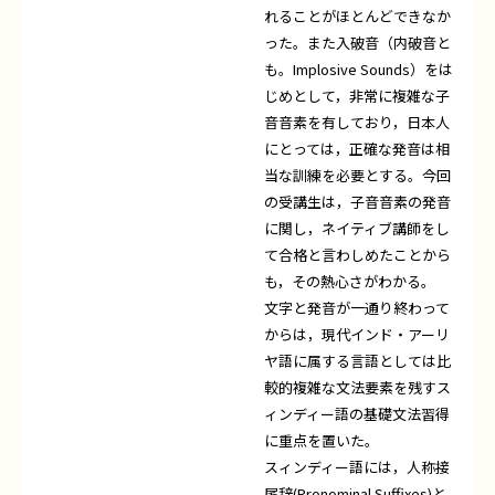
れることがほとんどできなか
った。また入破音（内破音と
も。Implosive Sounds）をは
じめとして，非常に複雑な子
音音素を有しており，日本人
にとっては，正確な発音は相
当な訓練を必要とする。今回
の受講生は，子音音素の発音
に関し，ネイティブ講師をし
て合格と言わしめたことから
も，その熱心さがわかる。
文字と発音が一通り終わって
からは，現代インド・アーリ
ヤ語に属する言語としては比
較的複雑な文法要素を残すス
ィンディー語の基礎文法習得
に重点を置いた。
スィンディー語には，人称接
尾辞(Pronominal Suffixes)と