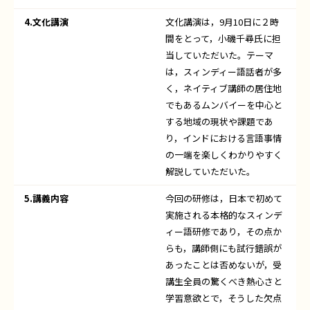
4.文化講演
文化講演は，9月10日に２時
間をとって，小磯千尋氏に担
当していただいた。テーマ
は，スィンディー語話者が多
く，ネイティブ講師の居住地
でもあるムンバイーを中心と
する地域の現状や課題であ
り，インドにおける言語事情
の一端を楽しくわかりやすく
解説していただいた。
5.講義内容
今回の研修は，日本で初めて
実施される本格的なスィンデ
ィー語研修であり，その点か
らも，講師側にも試行錯誤が
あったことは否めないが，受
講生全員の驚くべき熱心さと
学習意欲とで，そうした欠点