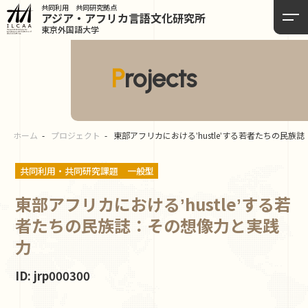
共同利用 共同研究拠点
アジア・アフリカ言語
文化研究所
東京外国語大学
Projects
ホーム
プロジェクト
東部アフリカにおけるʼhustleʼする若者たちの⺠
共同利用・共同研究課題
一般型
東部アフリカにおけるʼhustleʼする若
者たちの⺠族誌：その想像⼒と実践
⼒
ID: jrp000300