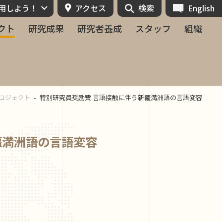
活用しよう！
アクセス
検索
English
クト
研究成果
研究者養成
スタッフ
組織
ロジェクト
特別研究員奨励費 言語接触に伴う新疆満洲語の言語変容
疆満洲語の言語変容