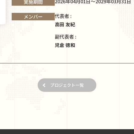
2026年04月01日～2029年03月31日
実施期間
代表者 :
メンバー
高田 友紀
副代表者 :
児倉 徳和
プロジェクト一覧