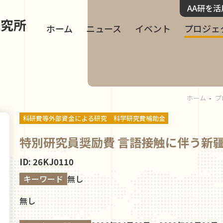
AA研を
研究所
ホーム
ニュース
イベント
プロジェ
ホーム
プ
科研費等外部資金による研究
科学研究費補助金
特別研究員奨励費 言語接触に伴う新
ID: 26KJ0110
キーワード
無し
無し