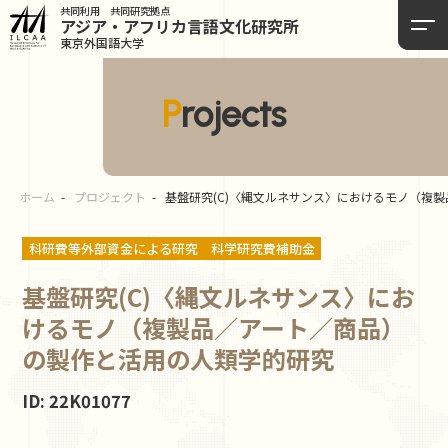
共同利用 共同研究拠点
アジア・アフリカ言語
文化研究所
東京外国語大学
Projects
ホーム
プロジェクト
基盤研究(C)〈縄文ルネサンス〉におけるモノ（複
科研費等外部資金による研究
科学研究費補助金
基盤研究(C)〈縄文ルネサンス〉にお
けるモノ（複製品／アート／商品）
の製作と活用の人類学的研究
ID: 22K01077