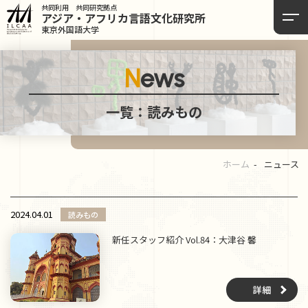
共同利用 共同研究拠点
アジア・アフリカ言語
文化研究所
東京外国語大学
News
一覧：読みもの
ホーム
ニュース
2024.04.01
読みもの
新任スタッフ紹介 Vol.84：大津谷 馨
詳細