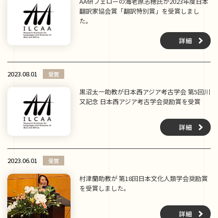
AA研フェローの海老原志穂氏が2023年度日本
翻訳家協会賞「翻訳特別賞」を受賞しまし
た。
詳細
2023.08.01
受賞
黒沼太一助教が日本西アジア考古学会 第5回川
又記念 日本西アジア考古学会奨励賞を受賞
詳細
2023.06.01
受賞
村津蘭助教が 第18回日本文化人類学会奨励賞
を受賞しました。
詳細