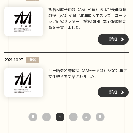
熊倉和歌子助教（AA研所員）および長縄宣博
教授（AA研所員／北海道大学スラブ・ユーラ
シア研究センター）が第18回日本学術振興会
賞を受賞しました。
詳細
2021.10.27
受賞
川田順造名誉教授（AA研元所員）が2021年度
文化勲章を受章されました。
詳細
1
2
3
4