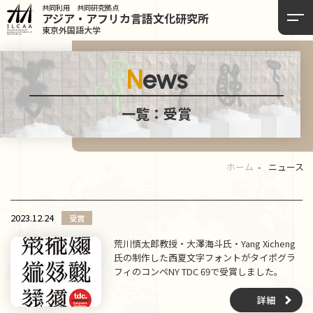
共同利用 共同研究拠点
アジア・アフリカ言語
文化研究所
東京外国語大学
News
一覧：受賞
ホーム
ニュース
2023.12.24
受賞
荒川慎太郎教授・大澤海斗氏・Yang Xicheng
氏の制作した西夏文字フォントがタイポグラ
フィのコンペNY TDC 69で受賞しました。
詳細