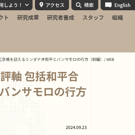
活用しよう！
アクセス
検索
English
クト
研究成果
研究者養成
スタッフ
組織
10年 正念場を迎えるミンダナオ和平とバンサモロの行方（前編）/ WEB
 座評軸 包括和平合
とバンサモロの行方
2024.09.23