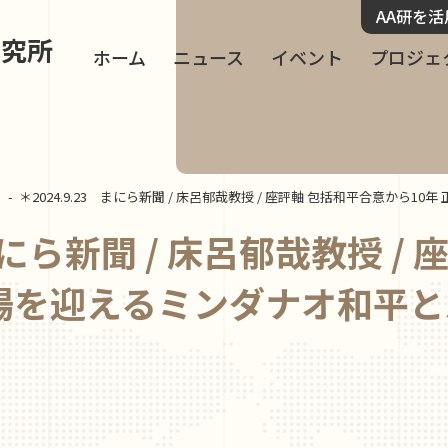
AA研を
研究所
ホーム
ニュース
イベント
プロジェ
ス
＊2024.9.23　まにら新聞 / 床呂郁哉教授 / 座評軸 包括和平合意から
 まにら新聞 / 床呂郁哉教授 /
念場を迎えるミンダナオ和平