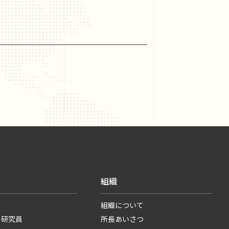
組織
組織について
・研究員
所長あいさつ