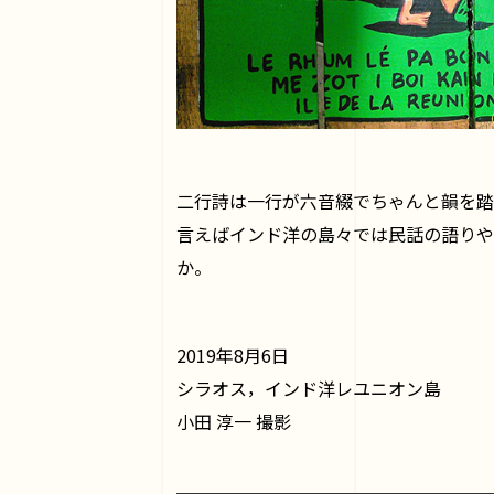
二行詩は一行が六音綴でちゃんと韻を踏
言えばインド洋の島々では民話の語りや
か。
2019年8月6日
シラオス，インド洋レユニオン島
小田 淳一 撮影