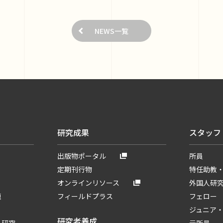
NEWS一覧
研究成果
スタッフ
出版物ポータル
所員
定期刊行物
特任助教
オンラインリソース
外国人研
題
フィールドプラス
フェロー
ジュニア
研究者養成