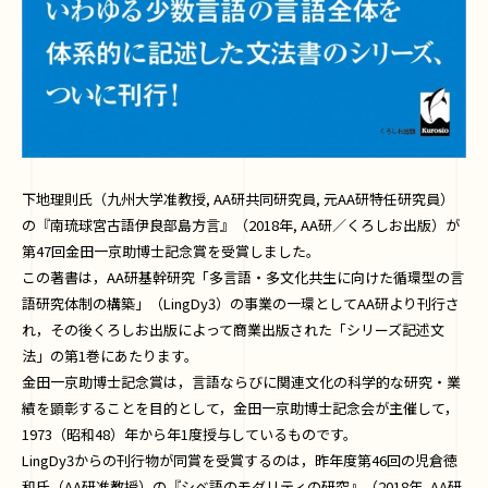
下地理則氏（九州大学准教授, AA研共同研究員, 元AA研特任研究員）
の『南琉球宮古語伊良部島方言』（2018年, AA研／くろしお出版）が
第47回金田一京助博士記念賞を受賞しました。
この著書は，AA研基幹研究「多言語・多文化共生に向けた循環型の言
語研究体制の構築」（LingDy3）の事業の一環としてAA研より刊行さ
れ，その後くろしお出版によって商業出版された「シリーズ記述文
法」の第1巻にあたります。
金田一京助博士記念賞は，言語ならびに関連文化の科学的な研究・業
績を顕彰することを目的として，金田一京助博士記念会が主催して，
1973（昭和48）年から年1度授与しているものです。
LingDy3からの刊行物が同賞を受賞するのは，昨年度第46回の児倉徳
和氏（AA研准教授）の『シベ語のモダリティの研究』（2018年, AA研