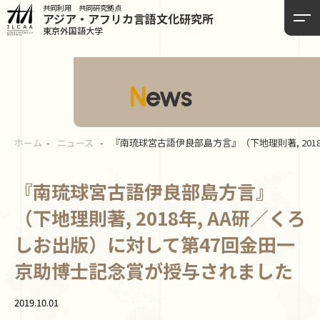
共同利用 共同研究拠点
アジア・アフリカ言語
文化研究所
東京外国語大学
News
ホーム
ニュース
『南琉球宮古語伊良部島方言』（下地理則著, 20
『南琉球宮古語伊良部島方言』
（下地理則著, 2018年, AA研／くろ
しお出版）に対して第47回金田一
京助博士記念賞が授与されました
2019.10.01