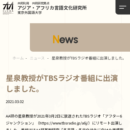
共同利用 共同研究拠点
アジア・アフリカ言語
文化研究所
東京外国語大学
News
ホーム
ニュース
星泉教授がTBSラジオ番組に出演しました。
星泉教授がTBSラジオ番組に出演
しました。
2021.03.02
AA研の星泉教授が2021年3月2日に放送されたTBSラジオ「アフター6
ジャンクション」（https://www.tbsradio.jp/a6j/）にリモート出演し
ました。番組ではAA研基幹研究「多言語・多文化共生に向けた循環型