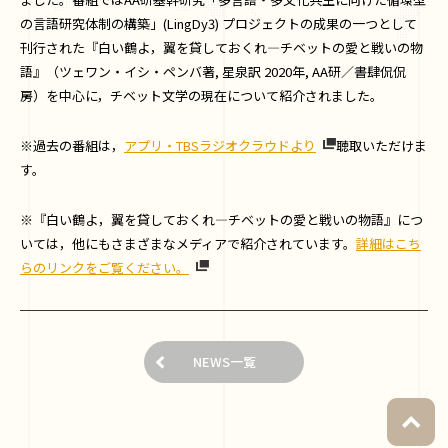
の言語研究体制の構築」(LingDy3) プロジェクトの成果の一つとして
刊行された『白い鶴よ，翼を貸しておくれ―チベットの愛と戦いの物
語』（ツェワン・イシ・ペンバ著, 星泉訳 2020年, AA研／書肆侃侃
房）を中心に，チベット文学の現在について紹介されました。
※過去の番組は，
アプリ・TBSラジオクラウドより
聴取いただけま
す。
※『白い鶴よ，翼を貸しておくれ―チベットの愛と戦いの物語』につ
いては，他にもさまざまなメディアで紹介されています。
詳細はこち
らのリンクをご覧ください。
NEWS一覧