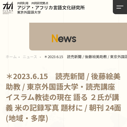
共同利用 共同研究拠点
アジア・アフリカ言語
文化研究所
東京外国語大学
News
ホーム
ニュース
＊2023.6.15 読売新聞 / 後藤絵美助教 / 東
＊2023.6.15 読売新聞 / 後藤絵美
助教 / 東京外国語大学・読売講座
イスラム教徒の現在 語る ２氏が講
義 米の記録写真 題材に / 朝刊 24面
(地域・多摩)