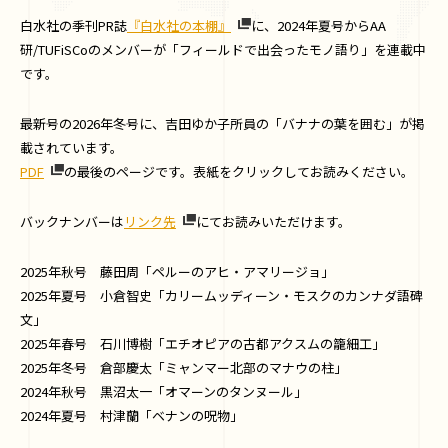
白水社の季刊PR誌
『白水社の本棚』
に、2024年夏号からAA
研/TUFiSCoのメンバーが「フィールドで出会ったモノ語り」を連載中
です。
最新号の2026年冬号に、吉田ゆか子所員の「バナナの葉を囲む」が掲
載されています。
PDF
の最後のページです。表紙をクリックしてお読みください。
バックナンバーは
リンク先
にてお読みいただけます。
2025年秋号 藤田周「ペルーのアヒ・アマリージョ」
2025年夏号 小倉智史「カリームッディーン・モスクのカンナダ語碑
文」
2025年春号 石川博樹「エチオピアの古都アクスムの籠細工」
2025年冬号 倉部慶太「ミャンマー北部のマナウの柱」
2024年秋号 黒沼太一「オマーンのタンヌール」
2024年夏号 村津蘭「ベナンの呪物」