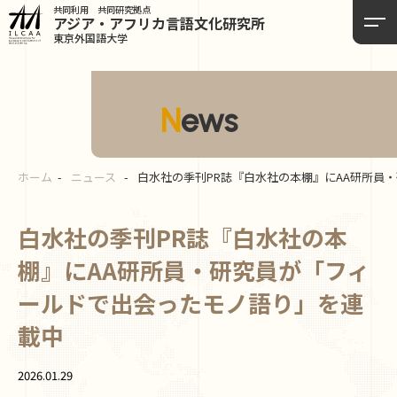
共同利用 共同研究拠点
アジア・アフリカ言語
文化研究所
東京外国語大学
News
ホーム
ニュース
白水社の季刊PR誌『白水社の本棚』にAA研所員
白水社の季刊PR誌『白水社の本
棚』にAA研所員・研究員が「フィ
ールドで出会ったモノ語り」を連
載中
2026.01.29