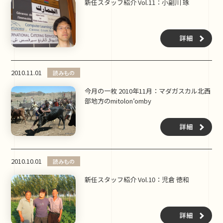
新任スタッフ紹介 Vol.11：小副川 琢
詳細
2010.11.01
読みもの
今月の一枚 2010年11月：マダガスカル北西
部地方のmitolon’omby
詳細
2010.10.01
読みもの
新任スタッフ紹介 Vol.10：児倉 徳和
詳細