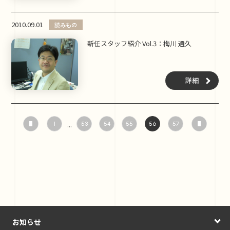
2010.09.01
読みもの
新任スタッフ紹介 Vol.3：梅川 通久
詳細
...
1
53
54
55
56
57
お知らせ