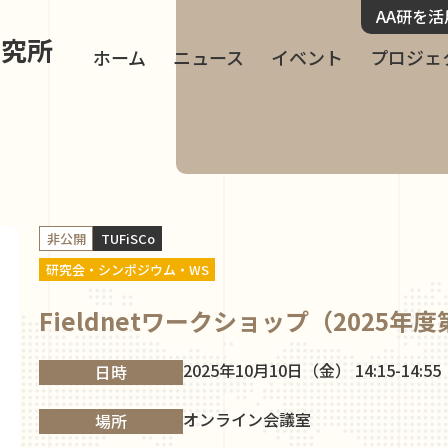
AA研を
研究所
ホーム
ニュース
イベント
プロジェ
非公開
TUFiSCo
研究会・シンポジウム・WS
Fieldnetワークショップ（2025年
2025年10月10日（金） 14:15-14:55
日時
オンライン会議室
場所