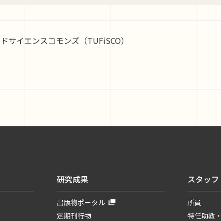
ールドサイエンスコモンズ（TUFiSCO）
研究成果
スタッフ
出版物ポータル
所員
定期刊行物
特任助教