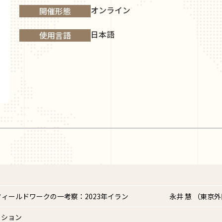
オンライン
開催形態
日本語
使用言語
ィールドワークの一考察：2023年イラン
永井 慧 （東京
ッション