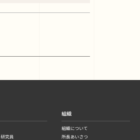
組織
組織について
・研究員
所長あいさつ