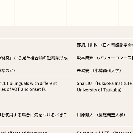
那須川訓也 （日本音韻論学
の衝突』から見た複合語の短縮語形成
坂本麻輝 （バリューコマース
なのか?
朱易安 （小樽商科大学）
 2L1 bilinguals with different
Sha LIU （Fukuoka Institut
oles of VOT and onset F0
University of Tsukuba）
Iを使用する場合に気をつけるべきこ
川原繁人 （慶應義塾大学）
cal effects of depressor
Seunghun J. LEE （Internatio