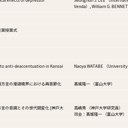
Venda）, William G. BENNET
表賞授賞式
to anti-deaccentuation in Kansai
Naoya WATABE （University
浦方言の接語境界における再音節化
髙城隆一 （富山大学）
言の音調とその世代間変化 [神戸大
高嶋秀 （神戸大学研究員）
司会：髙城隆一 （富山大学）