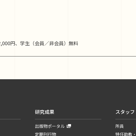
2,000円、学生（会員／非会員）無料
研究成果
スタッフ
出版物ポータル
所員
定期刊行物
特任助教