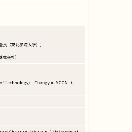
会会長（東北学院大学））
株式会社）
e of Technology）, Changyun MOON （
nal Christian University & University of