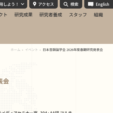
活用しよう！
アクセス
検索
English
クト
研究成果
研究者養成
スタッフ
組織
ホーム
イベント
日本音韻論学会 2026年度春期研究発表会
表会
メディアセミナー室, 304 : AA研 マルチ