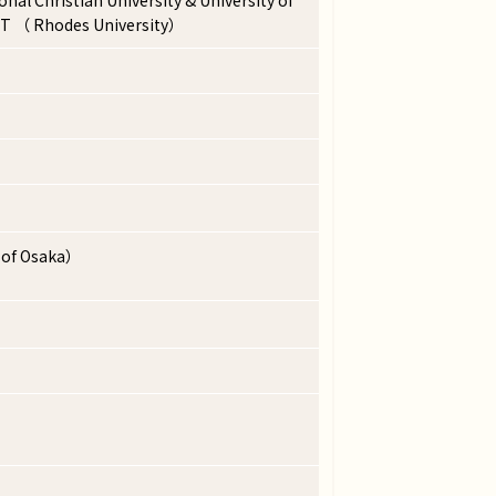
T （ Rhodes University）
 of Osaka）