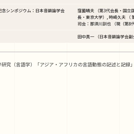
記念シンポジウム：日本音韻論学会
窪薗晴夫 （第3代会長・国立国
長・東京大学）, 時崎久夫 （
司会：那須川訓也 （現（第8
田中真一 （日本音韻論学会
基幹研究（言語学）「アジア・アフリカの言語動態の記述と記録