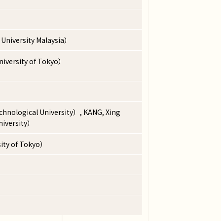
University Malaysia）
iversity of Tokyo）
nological University）, KANG, Xing
niversity）
sity of Tokyo）