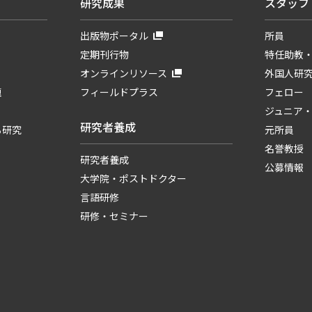
研究成果
スタッフ
出版物ポータル
所員
定期刊行物
特任助教
オンラインリソース
外国人研
題
フィールドプラス
フェロー
ジュニア
研究者養成
る研究
元所員
名誉教授
研究者養成
公募情報
大学院・ポストドクター
言語研修
研修・セミナー