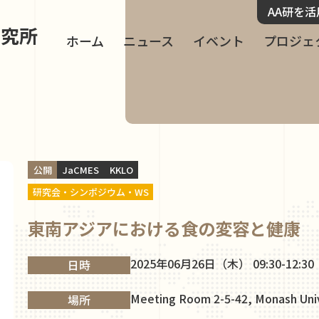
AA研を
研究所
ホーム
ニュース
イベント
プロジェ
公開
JaCMES
KKLO
研究会・シンポジウム・WS
東南アジアにおける食の変容と健康
2025年06月26日（木） 09:30-12:30
日時
Meeting Room 2-5-42, Monash Univ
場所