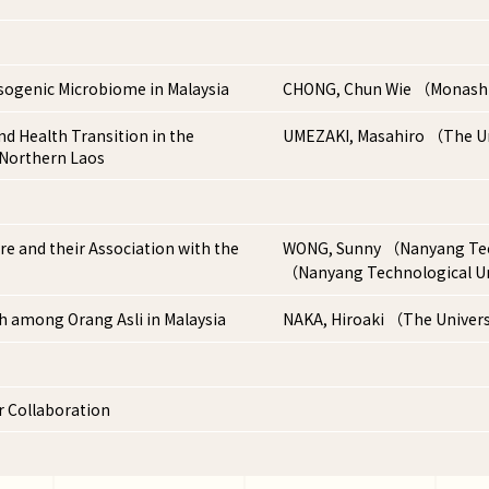
esogenic Microbiome in Malaysia
CHONG, Chun Wie （Monash 
d Health Transition in the
UMEZAKI, Masahiro （The Un
 Northern Laos
re and their Association with the
WONG, Sunny （Nanyang Tech
（Nanyang Technological U
h among Orang Asli in Malaysia
NAKA, Hiroaki （The Univer
r Collaboration