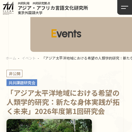
共同利用 共同研究拠点
アジア・アフリカ言語
文化研究所
東京外国語大学
Events
ホーム
イベント
「アジア太平洋地域における希望の人類学的研究：新たな
非公開
共共課題研究会
「アジア太平洋地域における希望の
人類学的研究：新たな身体実践が拓
く未来」2026年度第1回研究会