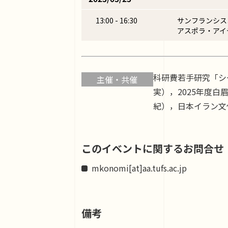
13:00 - 16:30
サンフランシス
アスポラ・アイ
科研費若手研究「シ
主催・共催
実），2025年度
紀），日本イラン文化
このイベントに関するお問合せ
mkonomi[at]aa.tufs.ac.jp
備考