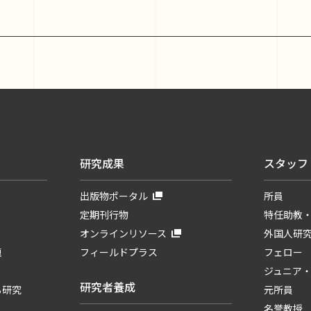
研究成果
スタッフ
出版物ポータル
所員
定期刊行物
特任助教
オンラインリソース
外国人研
題
フィールドプラス
フェロー
ジュニア
研究者養成
る研究
元所員
名誉教授