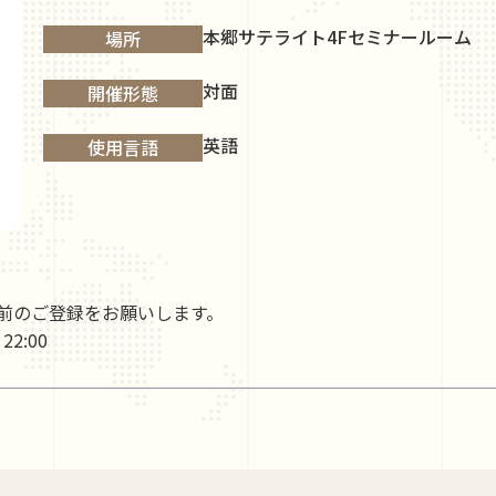
本郷サテライト4Fセミナールーム
場所
対面
開催形態
英語
使用言語
前のご登録をお願いします。
2:00