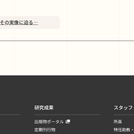
その実像に迫る―
研究成果
スタッフ
出版物ポータル
所員
定期刊行物
特任助教