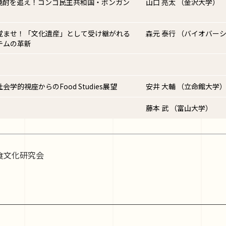
焼酎を追え！コンゴ民主共和国・ボンガン
山口 亮太 （金沢大学）
覚ませ！「文化遺産」として受け継がれる
森元 泰行 （バイオバー
テムの革新
学的視座からのFood Studies展望
安井 大輔 （立命館大学
藤本 武 （富山大学）
カ食文化研究会