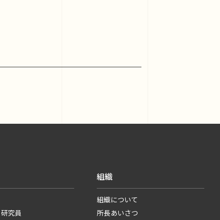
組織
組織について
・研究員
所長あいさつ