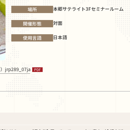
本郷サテライト3Fセミナールーム
場所
対面
開催形態
日本語
使用言語
）jrp289_07ja