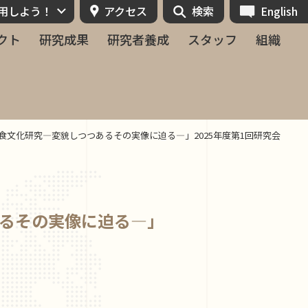
活用しよう！
アクセス
検索
English
クト
研究成果
研究者養成
スタッフ
組織
⾷⽂化研究―変貌しつつあるその実像に迫る―」2025年度第1回研究会
るその実像に迫る―」