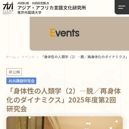
共同利用 共同研究拠点
アジア・アフリカ言語
文化研究所
東京外国語大学
Events
ホーム
イベント
「身体性の人類学（2）―脱／再身体化のダイナミクス」2
非公開
共共課題研究会
「身体性の人類学（2）―脱／再身体
化のダイナミクス」2025年度第2回
研究会